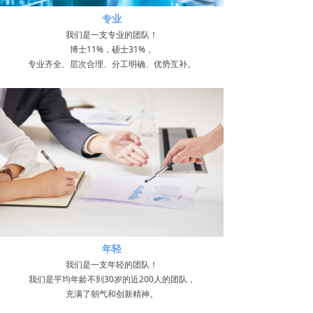
专业
我们是一支专业的团队！
博士11%，硕士31%，
专业齐全、层次合理、分工明确、优势互补。
年轻
我们是一支年轻的团队！
我们是平均年龄不到30岁的近200人的团队，
充满了朝气和创新精神。