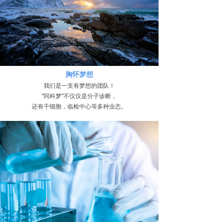
胸怀梦想
我们是一支有梦想的团队！
“同科梦”不仅仅是分子诊断，
还有干细胞，临检中心等多种业态。