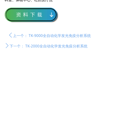
ꄴ
上一个：
TK-9000全自动化学发光免疫分析系统
ꄲ
下一个：
TK-2000全自动化学发光免疫分析系统
走进同科
企业简介
资质荣誉
企业文化
发展历程
新闻中心
公司新闻
媒体关注
展会信息
科技创新
研发平台
研发团队
产学研合作
产品中心
诊断产品
原料专区
技术服务
社会责任
社会责任
公益慈善