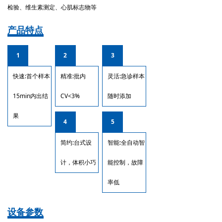
检验、维生素测定、心肌标志物等
产品特点
1
2
3
快速:首个样本
精准:批内
灵活:急诊样本
15min内出结
CV<3%
随时添加
果
4
5
简约:台式设
智能:全自动智
计，体积小巧
能控制，故障
率低
设备参数