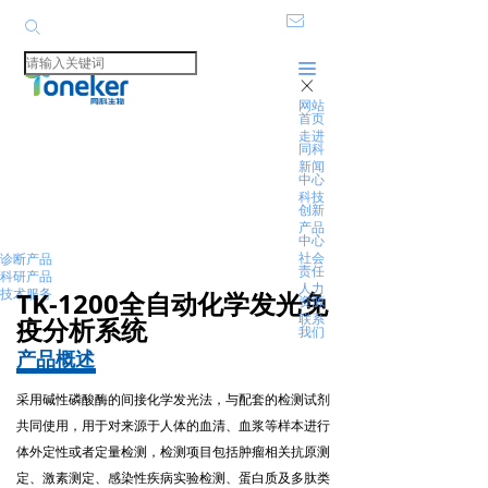
ꂘ
ꄙ
끀
ꁲ
网站
首页
走进
同科
产品中心
新闻
中心
科技
Product Center
创新
产品
中心
社会
诊断产品
责任
科研产品
人力
技术服务
TK-1200全自动化学发光免
资源
联系
疫分析系统
我们
产品概述
采用碱性磷酸酶的间接化学发光法，与配套的检测试剂
共同使用，用于对来源于人体的血清、血浆等样本进行
体外定性或者定量检测，检测项目包括肿瘤相关抗原测
定、激素测定、感染性疾病实验检测、蛋白质及多肽类