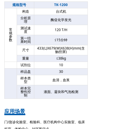
规格型号
TK-1200
构造
台式机
分析原
酶促化学发光
理
测试速
常
120 T/H
度
规
参
第一结
数
≤15分钟
果时间
433(L)X679(W)X638(H)mm(含
尺寸
触控屏)
重量
≤38kg
试剂位
10
样品盘
30
样本类
血清，血浆
型
样本完
整性控
液面、凝块和气泡检测
制
应用场景
门/急诊化验室、检验科、医疗机构中心实验室、临床
科室、体检中心、社区医疗点