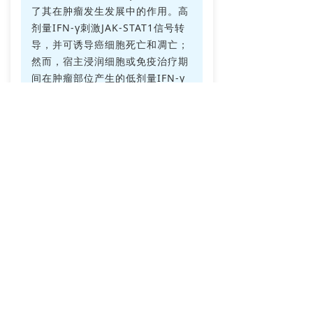
了其在肿瘤发生发展中的作用。高
剂量IFN-γ刺激JAK-STAT1信号转
导，并可诱导癌细胞死亡和凋亡；
然而，宿主浸润细胞或免疫治疗期
间在肿瘤部位产生的低剂量IFN-γ
可提高肿瘤细胞存活率，通过激活
癌细胞中的ICAM1-PI3K-Akt-
Notch1信号转导诱导转移风险和
EMT（上皮间质转化）转录因子表
达。
0
9
TNF-α
TNF-α是一种主要的炎性细胞
因子和脂肪因子，在高浓度存在时