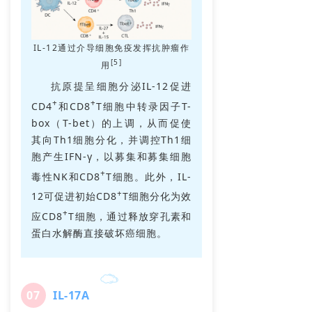
IL-12通过介导细胞免疫发挥抗肿瘤作
[5]
用
抗原提呈细胞分泌IL-12促进
+
+
CD4
和CD8
T细胞中转录因子T-
box（T-bet）的上调，从而促使
其向Th1细胞分化，并调控Th1细
胞产生IFN-γ，以募集和募集细胞
+
毒性NK和CD8
T细胞。此外，IL-
+
12可促进初始
CD8
T
细胞分化为
效
+
应CD8
T细胞，通过释放穿孔素和
蛋白水解酶直接破坏癌细胞。
0
7
IL-17A